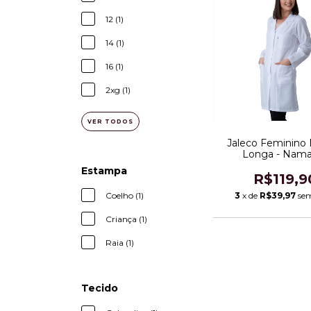
12 (1)
14 (1)
16 (1)
2xg (1)
VER TODOS
Jaleco Feminino
Longa - Nama
Estampa
R$119,9
3
x de
R$39,97
sem
Coelho (1)
Criança (1)
Raia (1)
Tecido