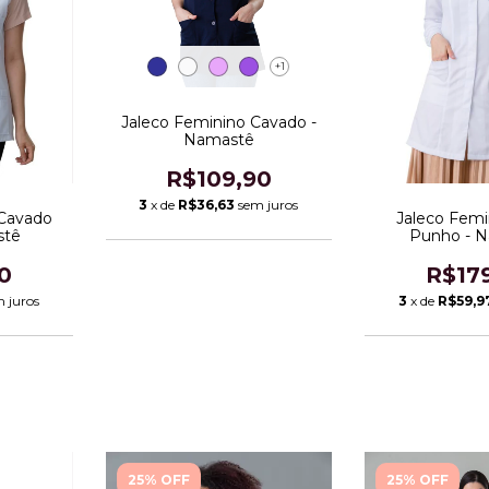
+1
Jaleco Feminino Cavado -
Namastê
R$109,90
3
x de
R$36,63
sem juros
 Cavado
Jaleco Fem
stê
Punho - 
0
R$17
 juros
3
x de
R$59,9
25% OFF
25% OFF