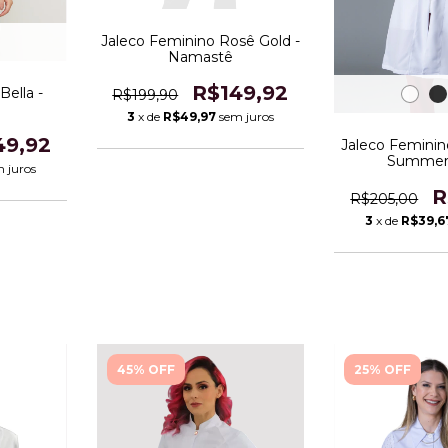
Jaleco Feminino Rosê Gold -
Namastê
R$149,92
Bella -
R$199,90
3
x de
R$49,97
sem juros
49,92
Jaleco Feminin
Summer 
 juros
R
R$205,00
3
x de
R$39,6
45% OFF
25% OFF