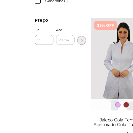
Gabardine (1)
Preço
25% OFF
De
Até
Jaleco Gola Fem
Acinturado Gola P
Zíper e Punho D