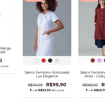
 Manga
stê
0
+1
 juros
Jaleco Feminin
Jaleco Feminino Acinturado
Anita - Col
Lux Elegance
R
R$99,90
R$183,00
R$134,99
3
x de
R$45,7
3
x de
R$33,30
sem juros