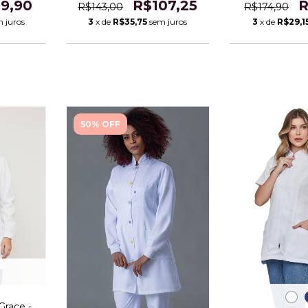
9,90
R
R$107,25
R$174,90
R$143,00
 juros
3
x de
R$29,1
3
x de
R$35,75
sem juros
50% OFF
Grace -