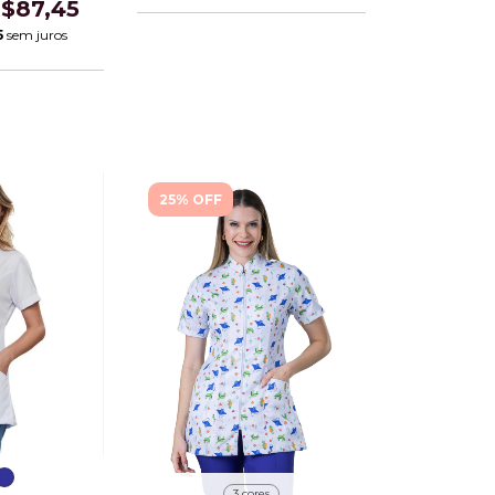
$87,45
5
sem juros
25% OFF
3 cores