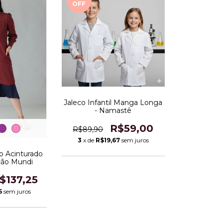
OFF
Jaleco Infantil Manga Longa
- Namastê
R$59,00
R$89,90
3
x de
R$19,67
sem juros
o Acinturado
eção Mundi
$137,25
5
sem juros