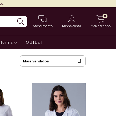
os!
0
Atendimento
Minha conta
Meu carrinho
iforms
OUTLET