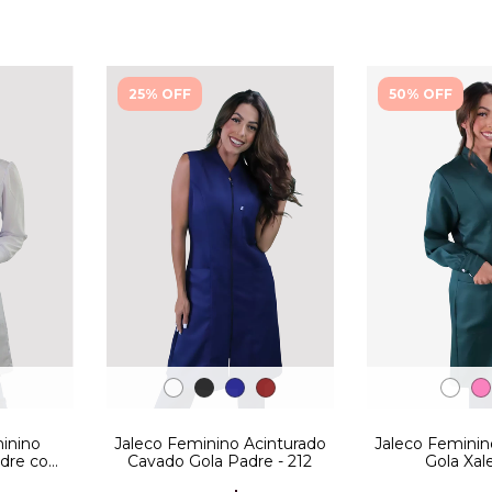
25% OFF
50% OFF
inino
Jaleco Feminin
Jaleco Feminino Acinturado
adre com
Gola Xale
Cavado Gola Padre - 212
ryFit