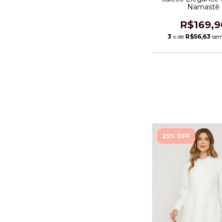
Namastê
R$169,9
3
x de
R$56,63
sem
25% OFF