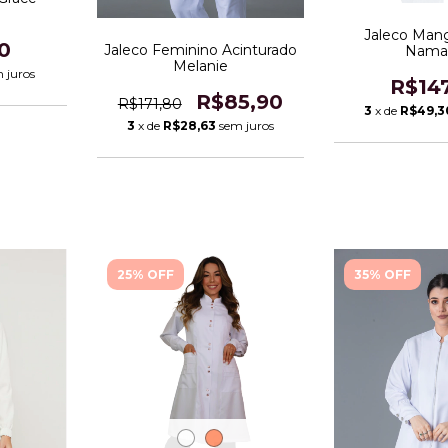
Jaleco Mang
0
Jaleco Feminino Acinturado
Nama
Melanie
 juros
R$14
R$85,90
R$171,80
3
x de
R$49,3
3
x de
R$28,63
sem juros
25% OFF
35% OFF