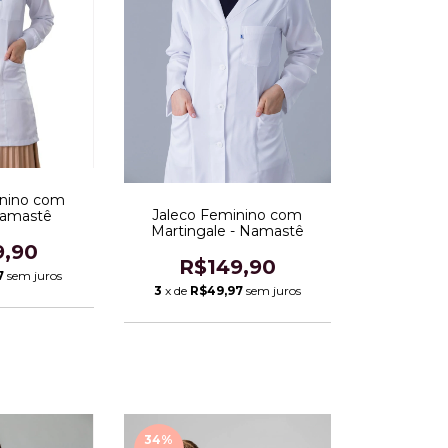
inino com
Jaleco Feminino com
Namastê
Martingale - Namastê
9,90
R$149,90
7
sem juros
3
x de
R$49,97
sem juros
34
%