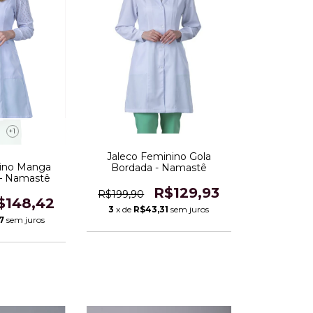
+1
Jaleco Feminino Gola
nino Manga
Bordada - Namastê
 – Namastê
R$129,93
R$199,90
$148,42
3
x de
R$43,31
sem juros
7
sem juros