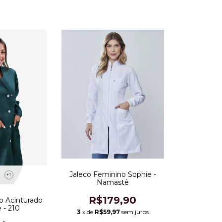
Jaleco Feminino Sophie -
+1
Namastê
R$179,90
o Acinturado
 - 210
3
x de
R$59,97
sem juros