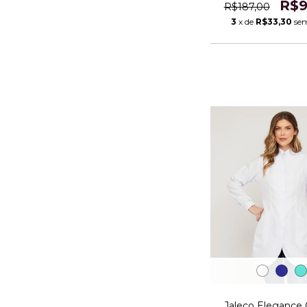
R$9
R$187,00
3
x de
R$33,30
sem
Jaleco Elegance 