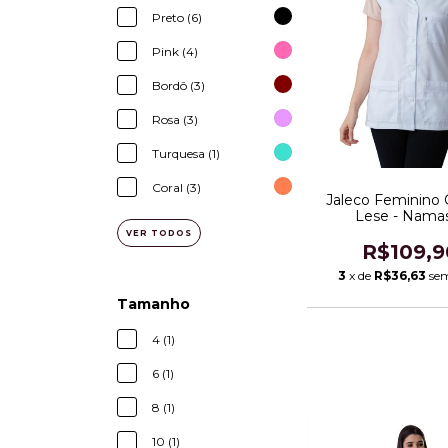
Preto (6)
Pink (4)
Bordô (3)
Rosa (3)
Turquesa (1)
Coral (3)
Jaleco Feminino
Lese - Nama
VER TODOS
R$109,9
3
x de
R$36,63
sem
Tamanho
4 (1)
6 (1)
8 (1)
10 (1)