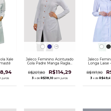
+1
Jaleco Feminino Acinturado
ola Xale
Jaleco Femi
Gola Padre Manga Raglan
amastê
Longa Laise
em Dry Fit - 204
R$114,29
8,94
R
R$207,80
R$197,90
3
x de
R$38,10
sem juros
 juros
3
x de
R$49,4