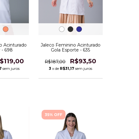
o Acinturado
Jaleco Feminino Acinturado
- 698
Gola Esporte - 635
$119,00
R$93,50
R$187,00
7
sem juros
3
x de
R$31,17
sem juros
35% OFF