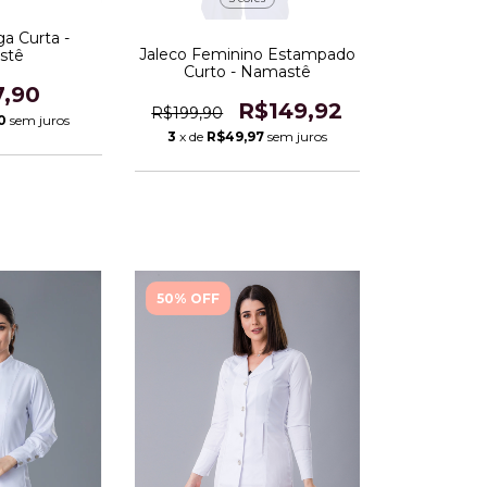
a Curta -
Jaleco Feminino Estampado
stê
Curto - Namastê
7,90
R$149,92
R$199,90
0
sem juros
3
x de
R$49,97
sem juros
50% OFF