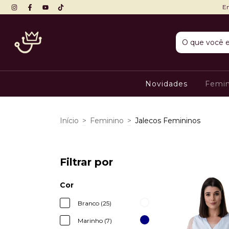
En
Novidades
Femi
Início
>
Feminino
>
Jalecos Femininos
Filtrar por
Cor
Branco (25)
Marinho (7)