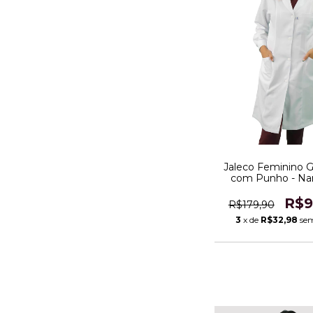
Jaleco Feminino G
com Punho - N
R$9
R$179,90
3
x de
R$32,98
sem