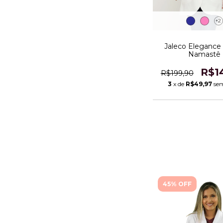
+2
Jaleco Elegance 
Namastê
R$1
R$199,90
3
x de
R$49,97
sem
45% OFF