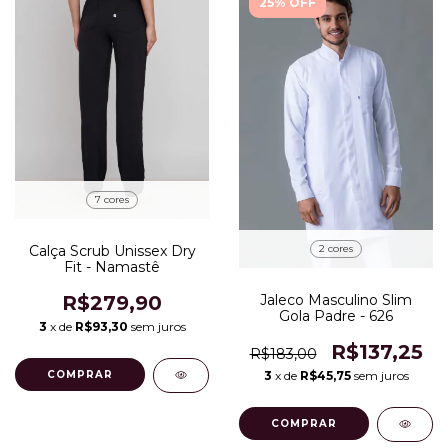
25% OFF
7 cores
2 cores
Calça Scrub Unissex Dry
Fit - Namastê
Jaleco Masculino Slim
R$279,90
Gola Padre - 626
3
x de
R$93,30
sem juros
R$137,25
R$183,00
3
x de
R$45,75
sem juros
COMPRAR
COMPRAR