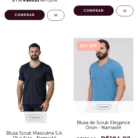
3
x de
R$86,63
sem juros
COMPRAR
COMPRAR
25% OFF
3 cores
4 cores
Blusa de Scrub Elegance
Orion - Namastê
Blusa Scrub Masculina S.A.