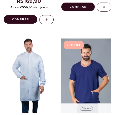
R$169,90
3
x de
R$56,63
sem juros
COMPRAR
COMPRAR
25% OFF
3 cores