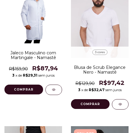
3 cores
Jaleco Masculino com
Martingale - Namastê
Blusa de Scrub Elegance
R$87,94
R$159,90
Nero - Namastê
3
x de
R$29,31
sem juros
R$97,42
R$129,90
3
x de
R$32,47
sem juros
COMPRAR
COMPRAR