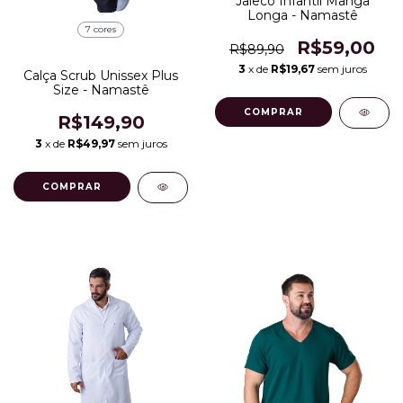
Jaleco Infantil Manga
Longa - Namastê
7 cores
R$59,00
R$89,90
3
x de
R$19,67
sem juros
Calça Scrub Unissex Plus
Size - Namastê
COMPRAR
R$149,90
3
x de
R$49,97
sem juros
COMPRAR