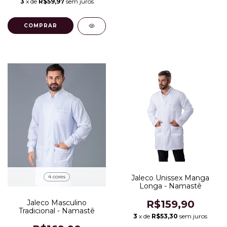
3
x de
R$59,97
sem juros
COMPRAR
4 cores
Jaleco Unissex Manga
Longa - Namastê
Jaleco Masculino
R$159,90
Tradicional - Namastê
3
x de
R$53,30
sem juros