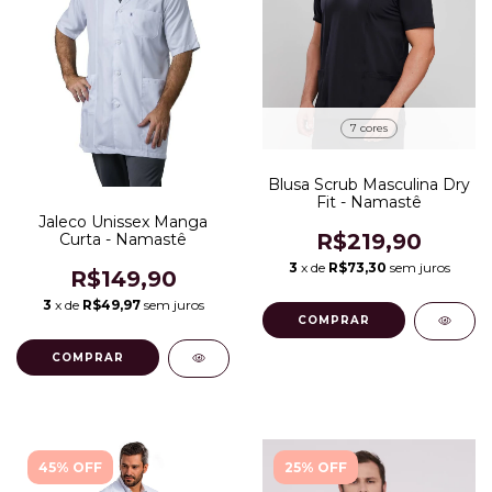
7 cores
Blusa Scrub Masculina Dry
Fit - Namastê
Jaleco Unissex Manga
R$219,90
Curta - Namastê
3
x de
R$73,30
sem juros
R$149,90
3
x de
R$49,97
sem juros
COMPRAR
COMPRAR
45% OFF
25% OFF