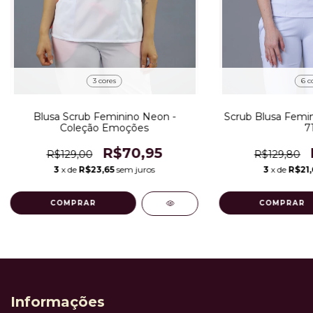
3 cores
6 c
Blusa Scrub Feminino Neon -
Scrub Blusa Femin
Coleção Emoções
7
R$70,95
R$129,00
R$129,80
3
x de
R$23,65
sem juros
3
x de
R$21,
COMPRAR
COMPRAR
Informações