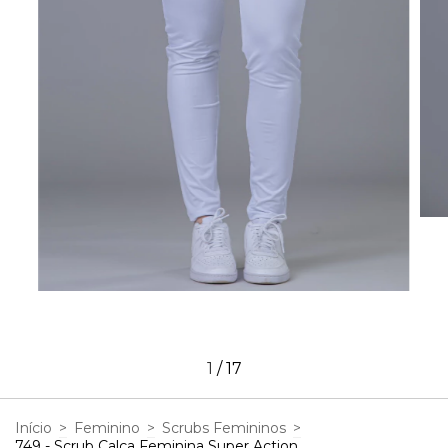
1
/
17
Início
>
Feminino
>
Scrubs Femininos
>
749 - Scrub Calça Feminina Super Action