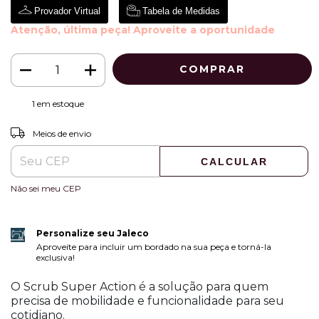
Provador Virtual
Tabela de Medidas
Atenção, última peça! Aproveite a oportunidade
1
em estoque
ALTERAR CEP
Entregas para o CEP:
Meios de envio
CALCULAR
Não sei meu CEP
Personalize seu Jaleco
Aproveite para incluir um bordado na sua peça e torná-la
exclusiva!
O Scrub Super Action é a solução para quem
precisa de mobilidade e funcionalidade para seu
cotidiano.