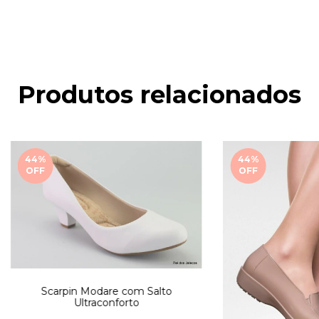
Produtos relacionados
44
%
44
%
OFF
OFF
Scarpin Modare com Salto
Ultraconforto