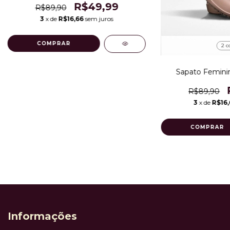
R$49,99
R$89,90
3
x de
R$16,66
sem juros
COMPRAR
2 c
Sapato Feminin
R$89,90
3
x de
R$16,
COMPRAR
Informações