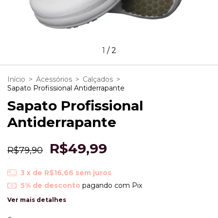
1
/
2
Início
>
Acessórios
>
Calçados
>
Sapato Profissional Antiderrapante
Sapato Profissional
Antiderrapante
R$49,99
R$79,90
3
x de
R$16,66
sem juros
5% de desconto
pagando com Pix
Ver mais detalhes