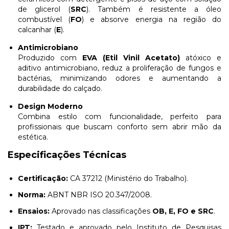
de glicerol (
SRC
). Também é resistente a óleo
combustível (
FO
) e absorve energia na região do
calcanhar (
E
).
Antimicrobiano
Produzido com
EVA (Etil Vinil Acetato)
atóxico e
aditivo antimicrobiano, reduz a proliferação de fungos e
bactérias, minimizando odores e aumentando a
durabilidade do calçado.
Design Moderno
Combina estilo com funcionalidade, perfeito para
profissionais que buscam conforto sem abrir mão da
estética.
Especificações Técnicas
Certificação:
CA 37212 (Ministério do Trabalho).
Norma:
ABNT NBR ISO 20.347/2008.
Ensaios:
Aprovado nas classificações
OB, E, FO e SRC
.
IPT:
Testado e aprovado pelo Instituto de Pesquisas