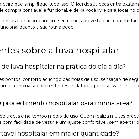
ceiro que simplifique tudo isso. O Rei dos Jalecos entra exatam
e compra confiável e funcional, e deixa você livre para focar no 
om peças que acompanham seu ritmo, aproveite para conferir t
funcional quanto a sua rotina pede.
tes sobre a luva hospitalar
 de luva hospitalar na prática do dia a dia?
ês pontos: conforto ao longo das horas de uso, sensação de segu
er uma combinação diferente desses fatores; por isso, vale tes
e procedimento hospitalar para minha área?
 de trocas e no tempo médio de uso. Quem realiza muitos proc
com facilidade de vestir e um ajuste confortável, sem apertar o
artavel hospitalar em maior quantidade?