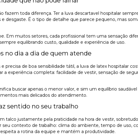
icidade que não pode falhar
zação fazem toda diferença. Ter a luva descartavel hospitalar s
os e desgaste. É o tipo de detalhe que parece pequeno, mas s
ipe. Em muitos setores, cada profissional tem uma sensação dife
sempre equilibrando custo, qualidade e experiência de uso.
ios no dia a dia de quem atende
precisa de boa sensibilidade tátil, a luva de latex hospitalar 
erar a experiência completa: facilidade de vestir, sensação de 
nifica buscar apenas o menor valor, e sim um equilíbrio saudável
mentos mais delicados do atendimento.
az sentido no seu trabalho
om talco justamente pela praticidade na hora de vestir, sobretud
 seu contexto de trabalho: clima do ambiente, tempo de uso, c
espeita a rotina da equipe e mantém a produtividade.