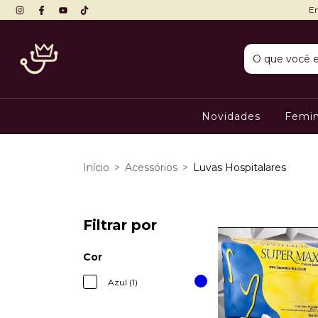
En
Novidades
Femi
Início
>
Acessórios
>
Luvas Hospitalares
Filtrar por
Cor
Azul (1)