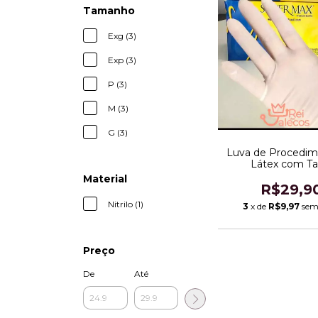
Tamanho
Exg (3)
Exp (3)
P (3)
M (3)
G (3)
Luva de Procedim
Látex com Ta
Material
R$29,9
Nitrilo (1)
3
x de
R$9,97
sem
Preço
De
Até