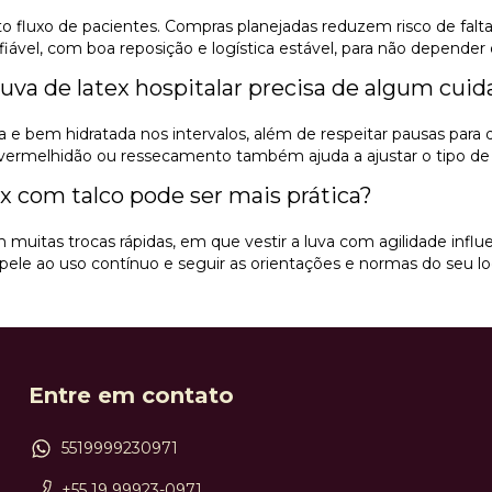
to fluxo de pacientes. Compras planejadas reduzem risco de fal
iável, com boa reposição e logística estável, para não depender 
uva de latex hospitalar precisa de algum cuid
 e bem hidratada nos intervalos, além de respeitar pausas para 
 vermelhidão ou ressecamento também ajuda a ajustar o tipo de 
ex com talco pode ser mais prática?
muitas trocas rápidas, em que vestir a luva com agilidade infl
 pele ao uso contínuo e seguir as orientações e normas do seu loc
Entre em contato
5519999230971
+55 19 99923-0971