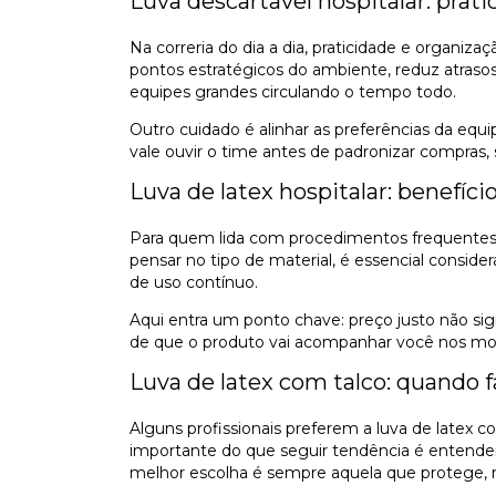
Luva descartavel hospitalar: prat
Na correria do dia a dia, praticidade e organi
pontos estratégicos do ambiente, reduz atras
equipes grandes circulando o tempo todo.
Outro cuidado é alinhar as preferências da equ
vale ouvir o time antes de padronizar compras, 
Luva de latex hospitalar: benefíc
Para quem lida com procedimentos frequentes e 
pensar no tipo de material, é essencial consid
de uso contínuo.
Aqui entra um ponto chave: preço justo não sig
de que o produto vai acompanhar você nos mo
Luva de latex com talco: quando f
Alguns profissionais preferem a luva de latex c
importante do que seguir tendência é entender
melhor escolha é sempre aquela que protege, r