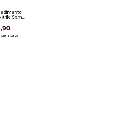
cedimento
itrilo Sem
co
,90
0
sem juros