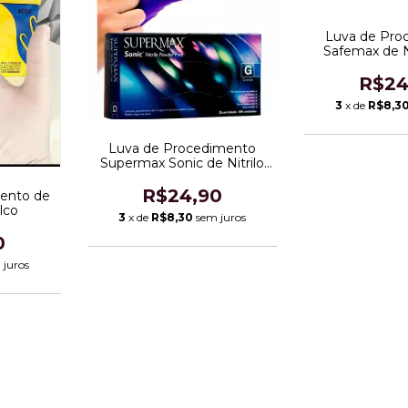
Luva de Pro
Safemax de N
Tal
R$24
3
x de
R$8,3
Luva de Procedimento
Supermax Sonic de Nitrilo
Sem Talco
R$24,90
ento de
lco
3
x de
R$8,30
sem juros
0
 juros