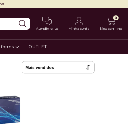
os!
0
Atendimento
Minha conta
Meu carrinho
iforms
OUTLET